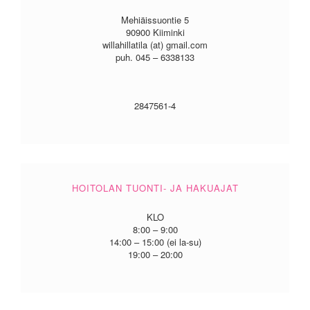
Mehiäissuontie 5
90900 Kiiminki
willahillatila (at) gmail.com
puh. 045 – 6338133
2847561-4
HOITOLAN TUONTI- JA HAKUAJAT
KLO
8:00 – 9:00
14:00 – 15:00 (ei la-su)
19:00 – 20:00