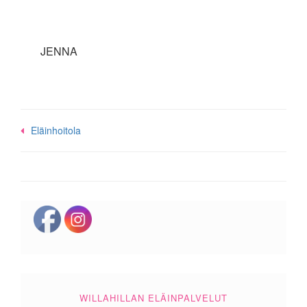
JENNA
Post
Eläinhoitola
navigation
WILLAHILLAN ELÄINPALVELUT