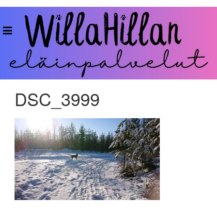
Skip
to
WillaHillan
content
Eläinpalvelut
DSC_3999