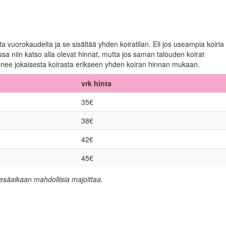
 vuorokaudelta ja se sisältää yhden koiratilan. Eli jos useampia koiria
a niin katso alla olevat hinnat, mutta jos saman talouden koirat
 menee jokaisesta koirasta erikseen yhden koiran hinnan mukaan.
vrk hinta
35€
38€
42€
45€
kesäaikaan mahdollisia majoittaa.