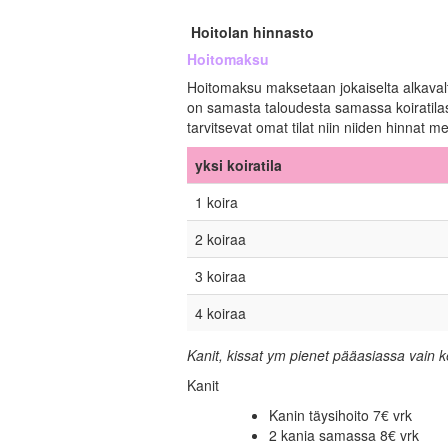
Hoitolan hinnasto
Hoitomaksu
Hoitomaksu maksetaan jokaiselta alkavalta
on samasta taloudesta samassa koiratilass
tarvitsevat omat tilat niin niiden hinnat
yksi koiratila
1 koira
2 koiraa
3 koiraa
4 koiraa
Kanit, kissat ym pienet pääasiassa vain 
Kanit
Kanin täysihoito 7€ vrk
2 kania samassa 8€ vrk