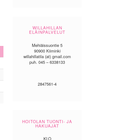
WILLAHILLAN
ELÄINPALVELUT
Mehiäissuontie 5
90900 Kiiminki
willahillatila (at) gmail.com
puh. 045 – 6338133
2847561-4
HOITOLAN TUONTI- JA
HAKUAJAT
KLO