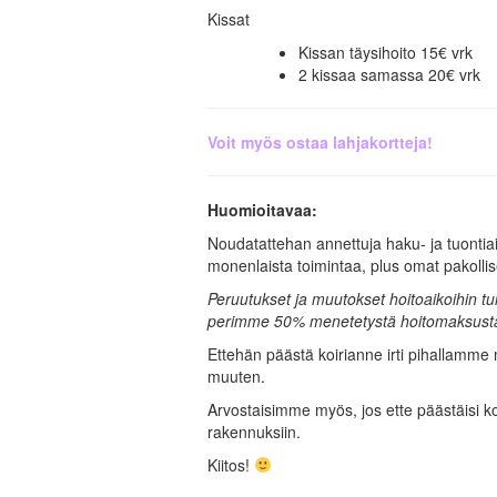
Kissat
Kissan täysihoito 15€ vrk
2 kissaa samassa 20€ vrk
Voit myös ostaa lahjakortteja!
Huomioitavaa:
Noudatattehan annettuja haku- ja tuontiai
monenlaista toimintaa, plus omat pakolli
Peruutukset ja muutokset hoitoaikoihin tul
perimme 50% menetetystä hoitomaksust
Ettehän päästä koirianne irti pihallamme 
muuten.
Arvostaisimme myös, jos ette päästäisi k
rakennuksiin.
Kiitos!