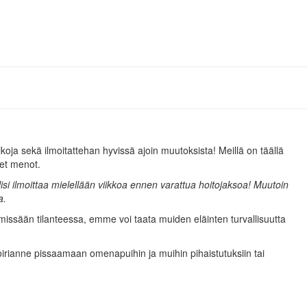
koja sekä ilmoitattehan hyvissä ajoin muutoksista! Meillä on täällä
set menot.
isi ilmoittaa mielellään viikkoa ennen varattua hoitojaksoa! Muutoin
a.
missään tilanteessa, emme voi taata muiden eläinten turvallisuutta
oirianne pissaamaan omenapuihin ja muihin pihaistutuksiin tai