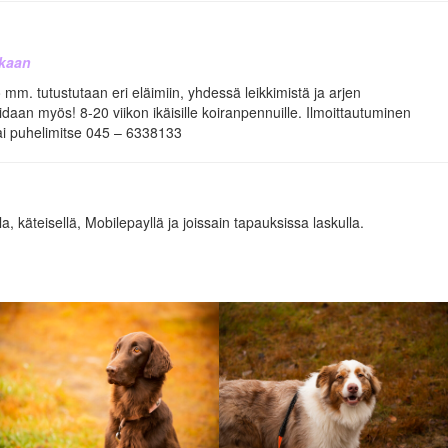
ukaan
 mm. tutustutaan eri eläimiin, yhdessä leikkimistä ja arjen
idaan myös! 8-20 viikon ikäisille koiranpennuille. Ilmoittautuminen
tai puhelimitse 045 – 6338133
, käteisellä, Mobilepayllä ja joissain tapauksissa laskulla.