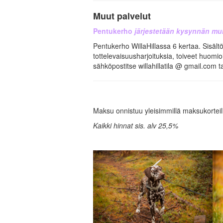
Muut palvelut
Pentukerho
järjestetään kysynnän m
Pentukerho WillaHillassa 6 kertaa. Sisältö
tottelevaisuusharjoituksia, toiveet huomio
sähköpostitse willahillatila @ gmail.com 
Maksu onnistuu yleisimmillä maksukorteilla
Kaikki hinnat sis. alv 25,5%