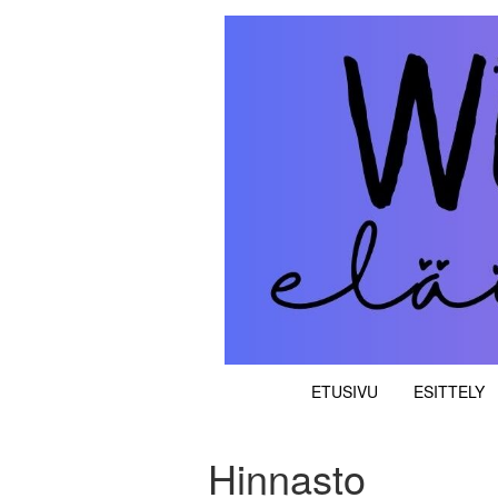
Skip
to
WillaHillan Eläinpal
content
ETUSIVU
ESITTELY
Hinnasto