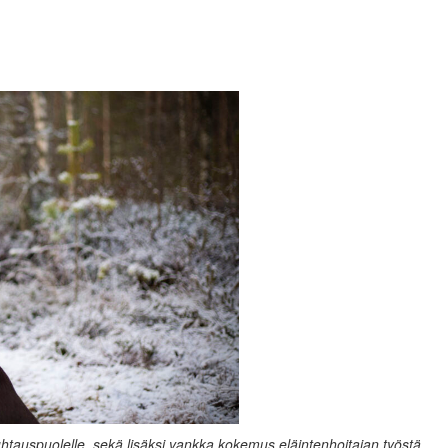
uhtauspuolelle, sekä lisäksi vankka kokemus eläintenhoitajan työstä