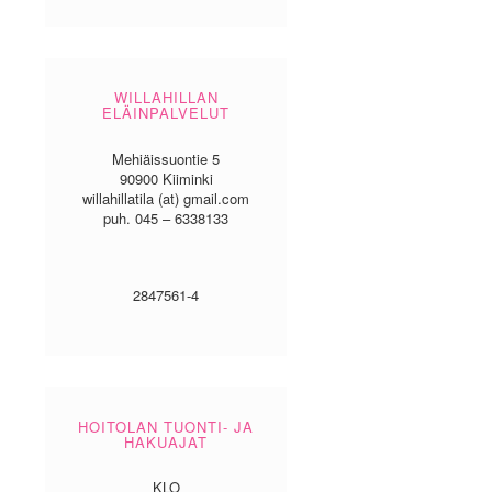
WILLAHILLAN
ELÄINPALVELUT
Mehiäissuontie 5
90900 Kiiminki
willahillatila (at) gmail.com
puh. 045 – 6338133
2847561-4
HOITOLAN TUONTI- JA
HAKUAJAT
KLO