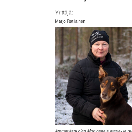
Yrittäjä:
Marjo Ratilainen
Ammatiltani olen Moniosaaja ateria- ja p