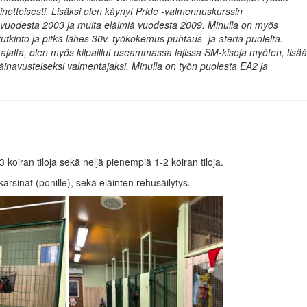
inotteisesti. Lisäksi olen käynyt Pride -valmennuskurssin
 vuodesta 2003 ja muita eläimiä vuodesta 2009. Minulla on myös
tutkinto ja pitkä lähes 30v. työkokemus puhtaus- ja ateria puolelta.
ajalta, olen myös kilpaillut useammassa lajissa SM-kisoja myöten, lisää
äinavusteiseksi valmentajaksi.
Minulla on työn puolesta EA2 ja
 koiran tiloja sekä neljä pienempiä 1-2 koiran tiloja.
karsinat (ponille), sekä eläinten rehusäilytys.