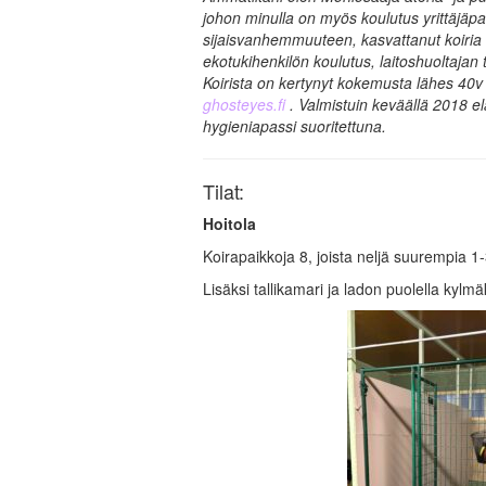
johon minulla on myös koulutus yrittäjäpa
sijaisvanhemmuuteen, kasvattanut koiria
ekotukihenkilön koulutus, laitoshuoltajan 
Koirista on kertynyt kokemusta lähes 40v 
ghosteyes.fi
.
Valmistuin keväällä 2018 el
hygieniapassi suoritettuna.
Tilat:
Hoitola
Koirapaikkoja 8, joista neljä suurempia 1-3
Lisäksi tallikamari ja ladon puolella kylmä