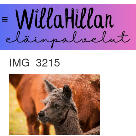
Skip
to
WillaHillan
content
Eläinpalvelut
IMG_3215