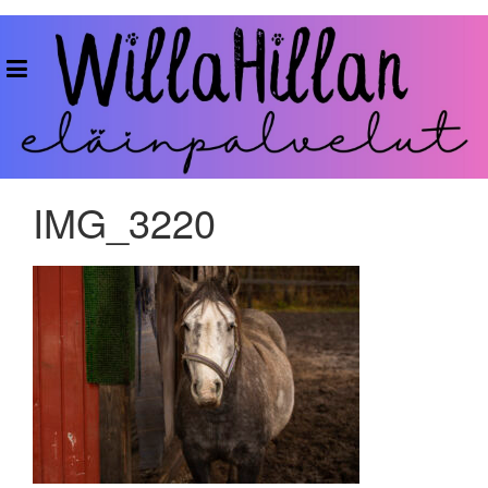
Skip
to
WillaHillan
content
Eläinpalvelut
IMG_3220