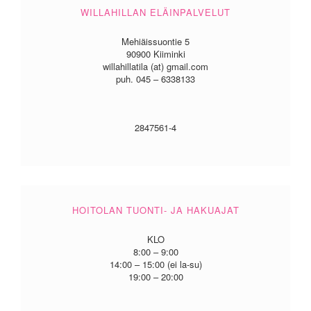
WILLAHILLAN ELÄINPALVELUT
Mehiäissuontie 5
90900 Kiiminki
willahillatila (at) gmail.com
puh. 045 – 6338133
2847561-4
HOITOLAN TUONTI- JA HAKUAJAT
KLO
8:00 – 9:00
14:00 – 15:00 (ei la-su)
19:00 – 20:00