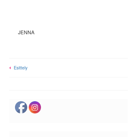
JENNA
Post
Esittely
navigation