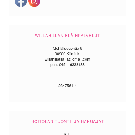
WILLAHILLAN ELÄINPALVELUT
Mehiäissuontie 5
90900 Kiiminki
willahillatila (at) gmail.com
puh. 045 – 6338133
2847561-4
HOITOLAN TUONTI- JA HAKUAJAT
KLO