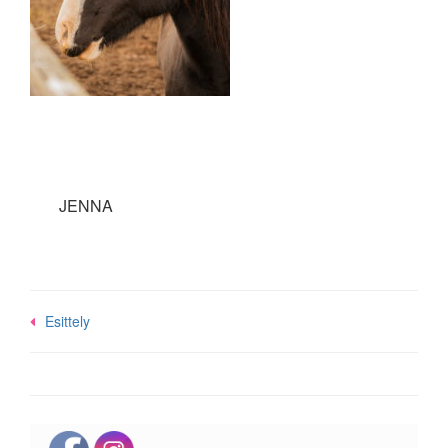
JENNA
Post
Esittely
navigation