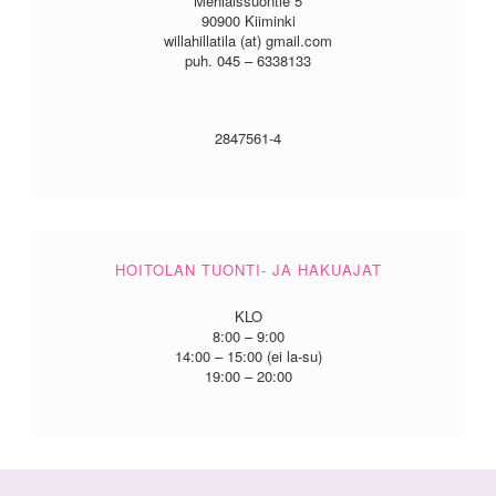
Mehiäissuontie 5
90900 Kiiminki
willahillatila (at) gmail.com
puh. 045 – 6338133
2847561-4
HOITOLAN TUONTI- JA HAKUAJAT
KLO
8:00 – 9:00
14:00 – 15:00 (ei la-su)
19:00 – 20:00