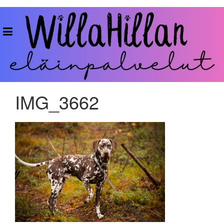
Skip
to
WillaHillan
content
Eläinpalvelut
IMG_3662