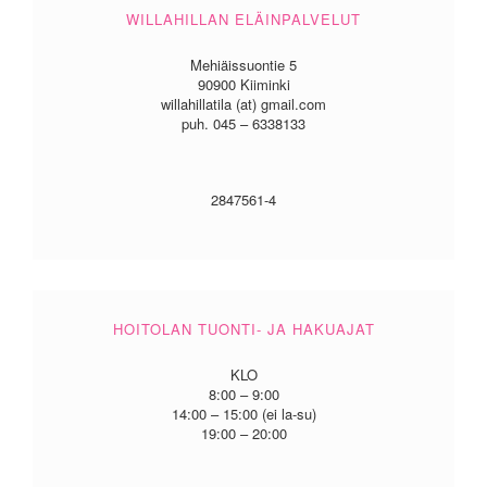
WILLAHILLAN ELÄINPALVELUT
Mehiäissuontie 5
90900 Kiiminki
willahillatila (at) gmail.com
puh. 045 – 6338133
2847561-4
HOITOLAN TUONTI- JA HAKUAJAT
KLO
8:00 – 9:00
14:00 – 15:00 (ei la-su)
19:00 – 20:00