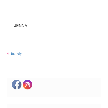
JENNA
Post
Esittely
navigation