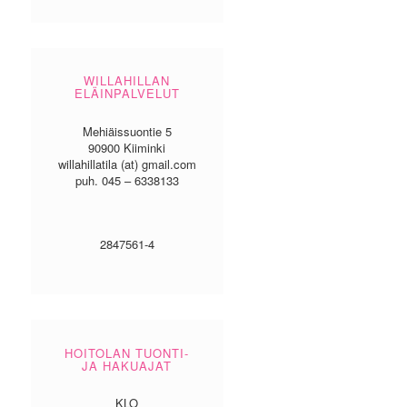
WILLAHILLAN
ELÄINPALVELUT
Mehiäissuontie 5
90900 Kiiminki
willahillatila (at) gmail.com
puh. 045 – 6338133
2847561-4
HOITOLAN TUONTI-
JA HAKUAJAT
KLO