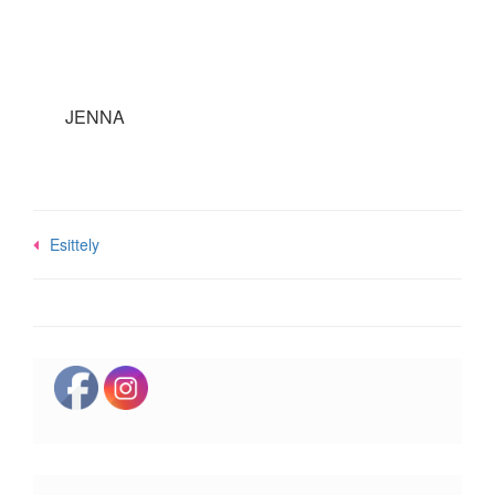
JENNA
Post
Esittely
navigation