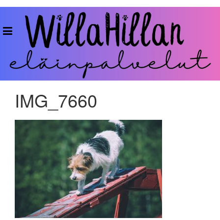
Skip
to
WillaHillan
content
Eläinpalvelut
IMG_7660