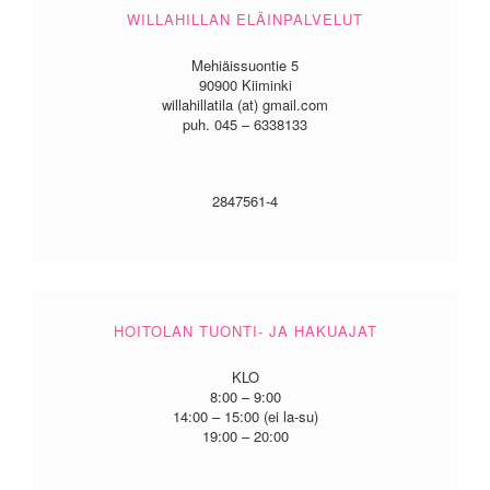
WILLAHILLAN ELÄINPALVELUT
Mehiäissuontie 5
90900 Kiiminki
willahillatila (at) gmail.com
puh. 045 – 6338133
2847561-4
HOITOLAN TUONTI- JA HAKUAJAT
KLO
8:00 – 9:00
14:00 – 15:00 (ei la-su)
19:00 – 20:00