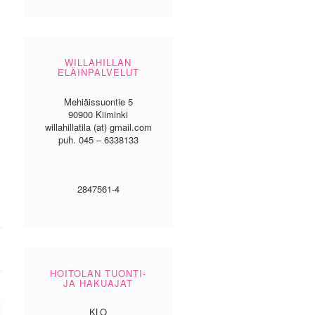
WILLAHILLAN
ELÄINPALVELUT
Mehiäissuontie 5
90900 Kiiminki
willahillatila (at) gmail.com
puh. 045 – 6338133
2847561-4
HOITOLAN TUONTI-
JA HAKUAJAT
KLO