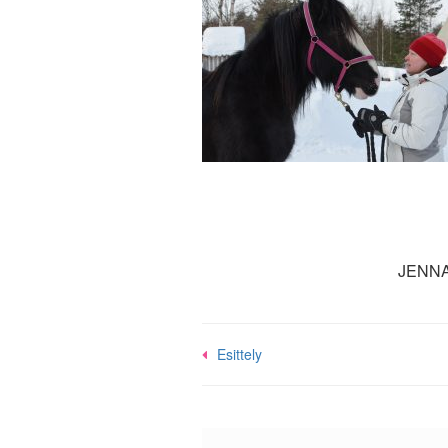
JENN
Post
Esittely
navigation