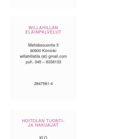
WILLAHILLAN
ELÄINPALVELUT
Mehiäissuontie 5
90900 Kiiminki
willahillatila (at) gmail.com
puh. 045 – 6338133
2847561-4
HOITOLAN TUONTI-
JA HAKUAJAT
KLO