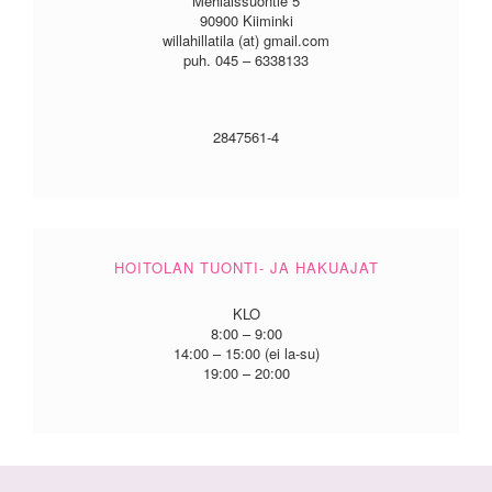
Mehiäissuontie 5
90900 Kiiminki
willahillatila (at) gmail.com
puh. 045 – 6338133
2847561-4
HOITOLAN TUONTI- JA HAKUAJAT
KLO
8:00 – 9:00
14:00 – 15:00 (ei la-su)
19:00 – 20:00