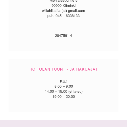
Mehiäissuontie 5
90900 Kiiminki
willahillatila (at) gmail.com
puh. 045 – 6338133
2847561-4
HOITOLAN TUONTI- JA HAKUAJAT
KLO
8:00 – 9:00
14:00 – 15:00 (ei la-su)
19:00 – 20:00