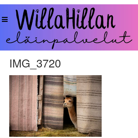
Skip
to
WillaHillan
content
Eläinpalvelut
IMG_3720