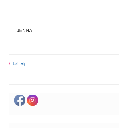
JENNA
Post
Esittely
navigation