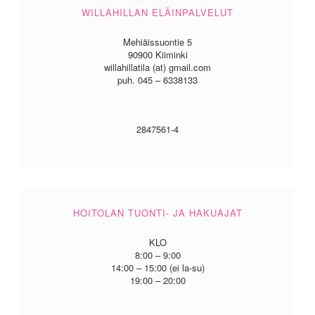
WILLAHILLAN ELÄINPALVELUT
Mehiäissuontie 5
90900 Kiiminki
willahillatila (at) gmail.com
puh. 045 – 6338133
2847561-4
HOITOLAN TUONTI- JA HAKUAJAT
KLO
8:00 – 9:00
14:00 – 15:00 (ei la-su)
19:00 – 20:00