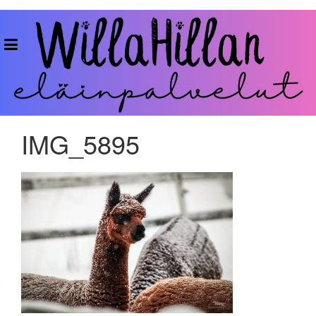
Skip
to
WillaHillan
content
Eläinpalvelut
IMG_5895