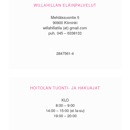
WILLAHILLAN ELÄINPALVELUT
Mehiäissuontie 5
90900 Kiiminki
willahillatila (at) gmail.com
puh. 045 – 6338133
2847561-4
HOITOLAN TUONTI- JA HAKUAJAT
KLO
8:00 – 9:00
14:00 – 15:00 (ei la-su)
19:00 – 20:00