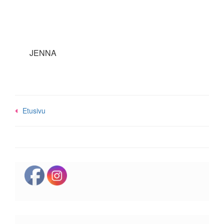
JENNA
Post
Etusivu
navigation