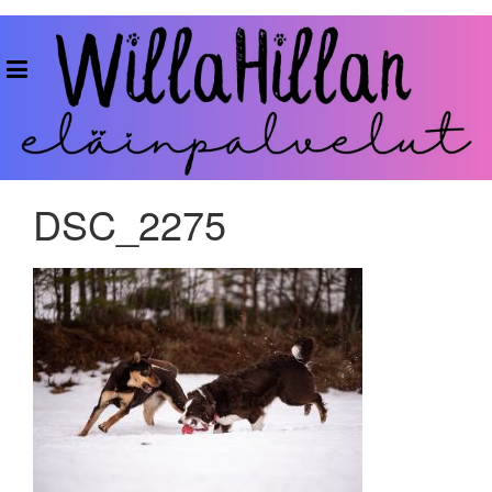
Skip
to
WillaHillan
content
Eläinpalvelut
DSC_2275