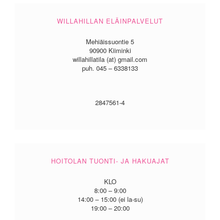
WILLAHILLAN ELÄINPALVELUT
Mehiäissuontie 5
90900 Kiiminki
willahillatila (at) gmail.com
puh. 045 – 6338133
2847561-4
HOITOLAN TUONTI- JA HAKUAJAT
KLO
8:00 – 9:00
14:00 – 15:00 (ei la-su)
19:00 – 20:00