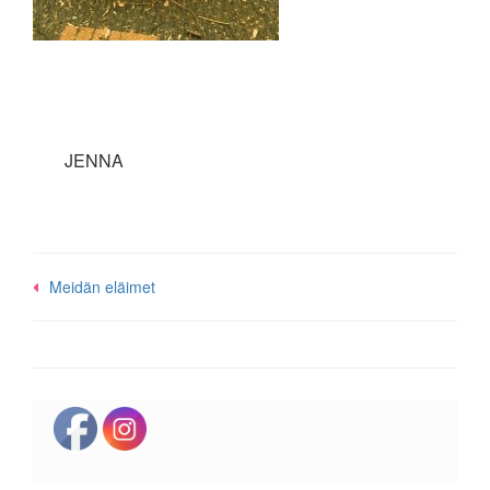
JENNA
Post
Meidän eläimet
navigation