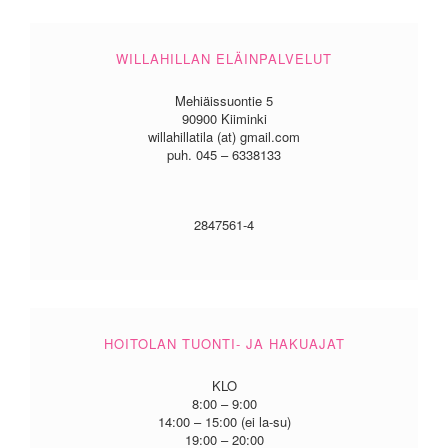
WILLAHILLAN ELÄINPALVELUT
Mehiäissuontie 5
90900 Kiiminki
willahillatila (at) gmail.com
puh. 045 – 6338133
2847561-4
HOITOLAN TUONTI- JA HAKUAJAT
KLO
8:00 – 9:00
14:00 – 15:00 (ei la-su)
19:00 – 20:00