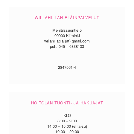
WILLAHILLAN ELÄINPALVELUT
Mehiäissuontie 5
90900 Kiiminki
willahillatila (at) gmail.com
puh. 045 – 6338133
2847561-4
HOITOLAN TUONTI- JA HAKUAJAT
KLO
8:00 – 9:00
14:00 – 15:00 (ei la-su)
19:00 – 20:00