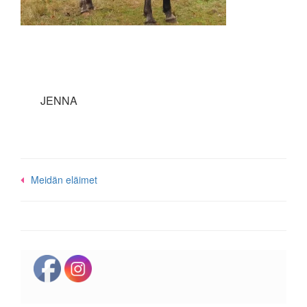
JENNA
Post
Meidän eläimet
navigation