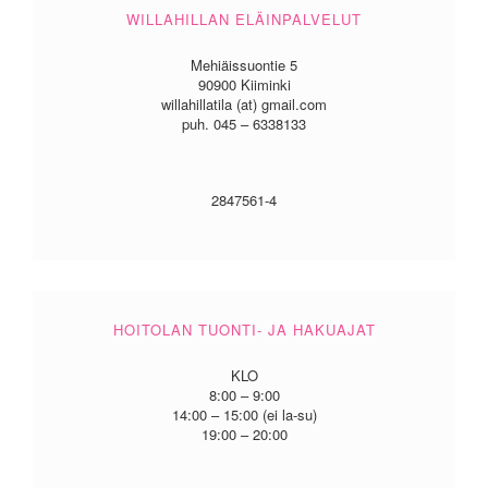
WILLAHILLAN ELÄINPALVELUT
Mehiäissuontie 5
90900 Kiiminki
willahillatila (at) gmail.com
puh. 045 – 6338133
2847561-4
HOITOLAN TUONTI- JA HAKUAJAT
KLO
8:00 – 9:00
14:00 – 15:00 (ei la-su)
19:00 – 20:00