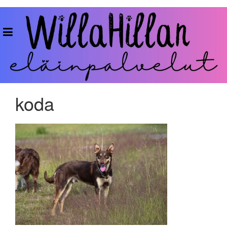
Skip
to
WillaHillan
content
Eläinpalvelut
koda