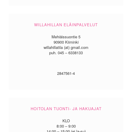
WILLAHILLAN ELÄINPALVELUT
Mehiäissuontie 5
90900 Kiiminki
willahillatila (at) gmail.com
puh. 045 – 6338133
2847561-4
HOITOLAN TUONTI- JA HAKUAJAT
KLO
8:00 – 9:00
14:00 – 15:00 (ei la-su)